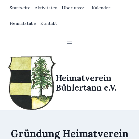
Zum
Untermenü
Startseite
Aktivitäten
Über uns
Kalender
Inhalt
umschalten
springen
Heimatstube
Kontakt
Heimatverein
Bühlertann e.V.
Gründung Heimatverein