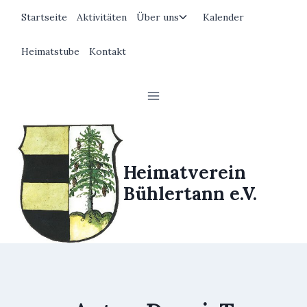
Zum
Untermenü
Startseite
Aktivitäten
Über uns
Kalender
Inhalt
umschalten
springen
Heimatstube
Kontakt
Heimatverein
Bühlertann e.V.