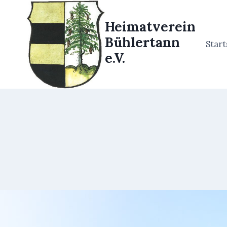
Zum
Inhalt
Heimatverein
springen
Bühlertann
Start
e.V.