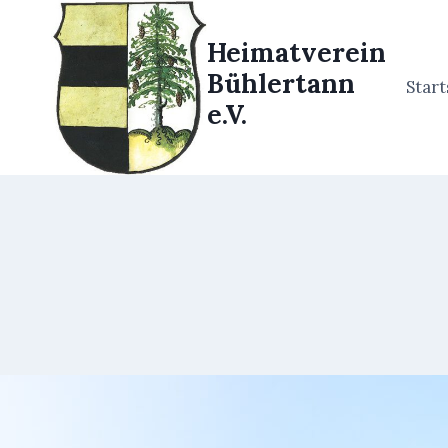
Zum
Inhalt
Heimatverein
springen
Bühlertann
Start
e.V.