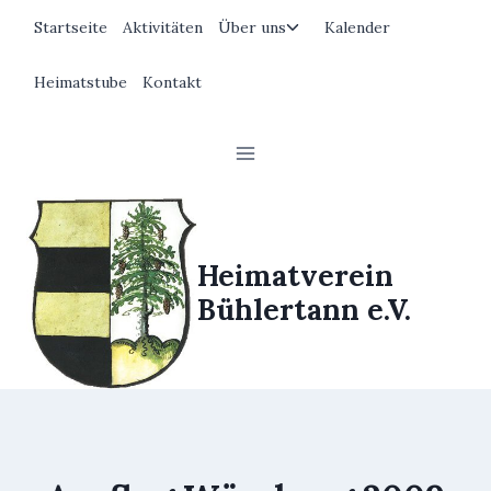
Zum
Untermenü
Startseite
Aktivitäten
Über uns
Kalender
Inhalt
umschalten
springen
Heimatstube
Kontakt
Heimatverein
Bühlertann e.V.