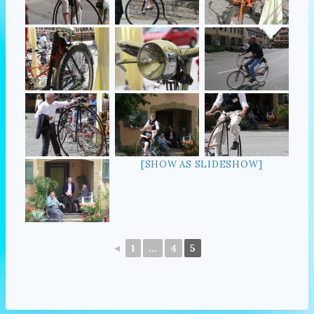
[SHOW AS SLIDESHOW]
◄
1
...
4
5