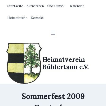
Zum
Untermenü
Startseite
Aktivitäten
Über uns
Kalender
Inhalt
umschalten
springen
Heimatstube
Kontakt
Heimatverein
Bühlertann e.V.
Sommerfest 2009