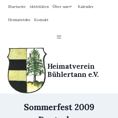
Zum
Untermenü
Startseite
Aktivitäten
Über uns
Kalender
Inhalt
umschalten
springen
Heimatstube
Kontakt
Heimatverein
Bühlertann e.V.
Sommerfest 2009