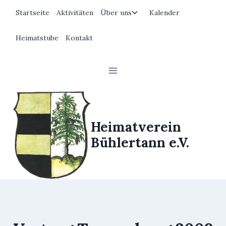
Zum
Untermenü
Startseite
Aktivitäten
Über uns
Kalender
Inhalt
umschalten
springen
Heimatstube
Kontakt
Heimatverein
Bühlertann e.V.