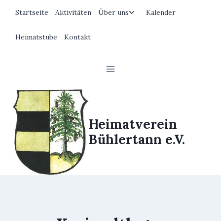
Zum
Untermenü
Startseite
Aktivitäten
Über uns
Kalender
Inhalt
umschalten
springen
Heimatstube
Kontakt
Heimatverein
Bühlertann e.V.