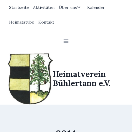
Zum
Untermenü
Startseite
Aktivitäten
Über uns
Kalender
Inhalt
umschalten
springen
Heimatstube
Kontakt
Heimatverein
Bühlertann e.V.