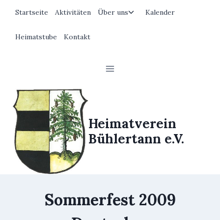
Zum
Untermenü
Startseite
Aktivitäten
Über uns
Kalender
Inhalt
umschalten
springen
Heimatstube
Kontakt
Heimatverein
Bühlertann e.V.
Sommerfest 2009