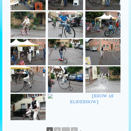
[SHOW AS
SLIDESHOW]
1
2
...
5
►