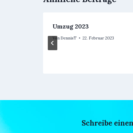
Umzug 2023
g 2017
Von
DennisT
22. Februar 2023
2017
Schreibe ein