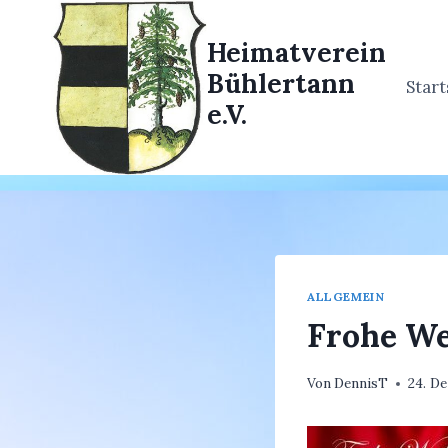
Zum
Inhalt
Heimatverein
springen
Bühlertann
Start
e.V.
ALLGEMEIN
Frohe W
Von
DennisT
24. D