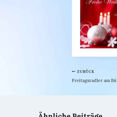
Beitragsnavi
ZURÜCK
Freitagsradler am B
Ähnliche Beiträge