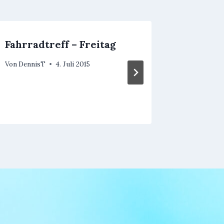
Fahrradtreff – Freitag
Einlad
Faschi
Von
DennisT
4. Juli 2015
für Fa
Von
Schrift