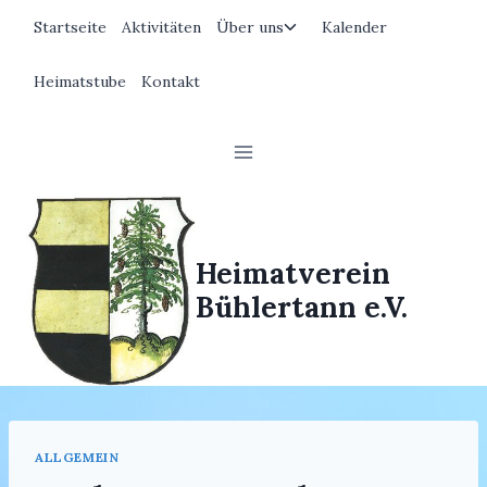
Zum
Untermenü
Startseite
Aktivitäten
Über uns
Kalender
Inhalt
umschalten
springen
Heimatstube
Kontakt
Heimatverein
Bühlertann e.V.
ALLGEMEIN