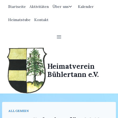
Zum
Untermenü
Startseite
Aktivitäten
Über uns
Kalender
Inhalt
umschalten
springen
Heimatstube
Kontakt
Heimatverein
Bühlertann e.V.
ALLGEMEIN