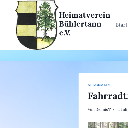
Zum
Inhalt
Heimatverein
springen
Bühlertann
Start
e.V.
ALLGEMEIN
Fahrradtr
Von
DennisT
4. Jul