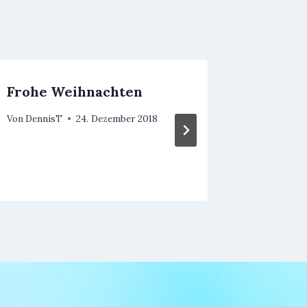
Frohe Weihnachten
Sommer
Von
DennisT
24. Dezember 2018
Von
Denni