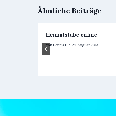
Ähnliche Beiträge
Heimatstube online
Von
DennisT
24. August 2013
 2017