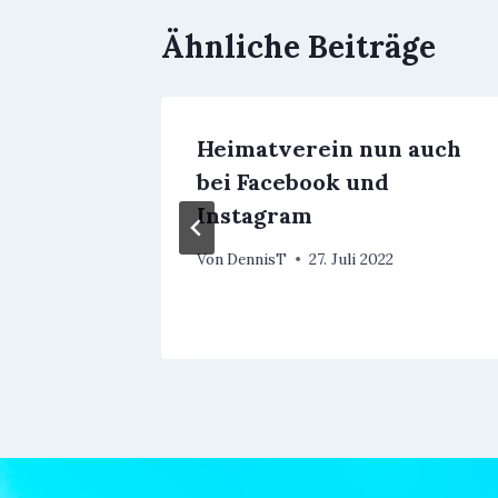
Ähnliche Beiträge
Heimatverein nun auch
ng
bei Facebook und
Instagram
mber 2016
Von
DennisT
27. Juli 2022