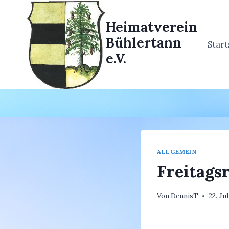
Zum
Inhalt
Heimatverein
springen
Bühlertann
Start
e.V.
ALLGEMEIN
Freitags
Von
DennisT
22. Ju