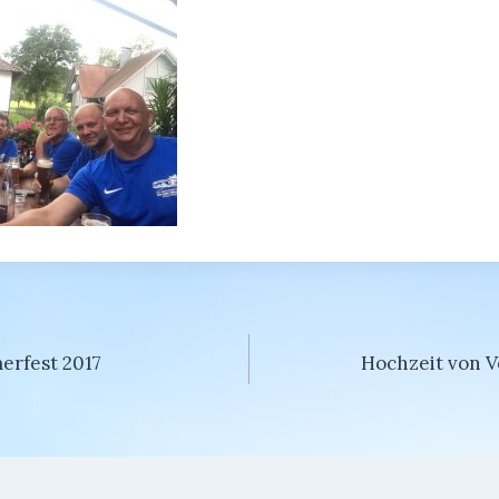
gation
rfest 2017
Hochzeit von 