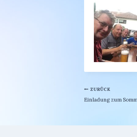
Beitragsnavi
ZURÜCK
Einladung zum Somme