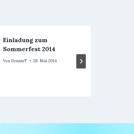
Einladung zum
Sammle
Sommerfest 2014
Von
Schrift
Von
DennisT
28. Mai 2014