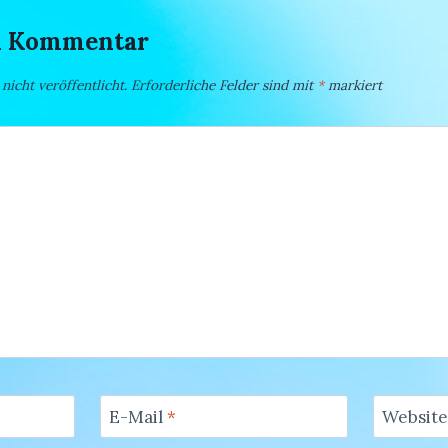
en Kommentar
icht veröffentlicht.
Erforderliche Felder sind mit
*
markiert
E-Mail
*
Website