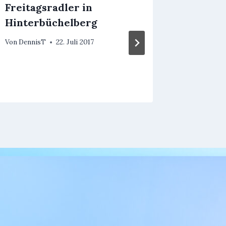
Freitagsradler in
Besuch
Hinterbüchelberg
„Rund 
Galerie
Von
DennisT
22. Juli 2017
Rosenb
Von
Schrift