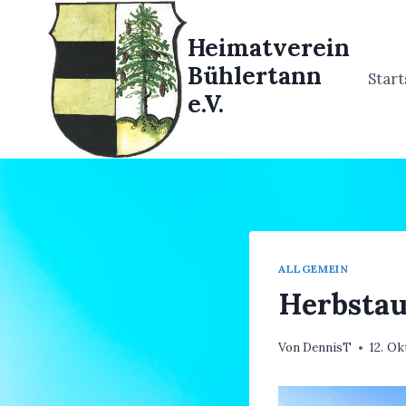
Zum
Inhalt
Heimatverein
springen
Bühlertann
Start
e.V.
ALLGEMEIN
Herbstau
Von
DennisT
12. O