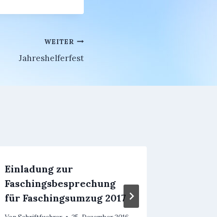
WEITER
Jahreshelferfest
Einladung zur
Heimat
Faschingsbesprechung
Von
Denni
für Faschingsumzug 2017
Von
Schriftfuehrer
25. Dezember 2016