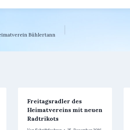
gation
eimatverein Bühlertann
Freitagsradler des
Heimatvereins mit neuen
Radtrikots
Von
Schriftfuehrer
25. Dezember 2016