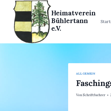
Zum
Inhalt
Heimatverein
springen
Bühlertann
Start
e.V.
ALLGEMEIN
Fasching
Von
Schriftfuehrer