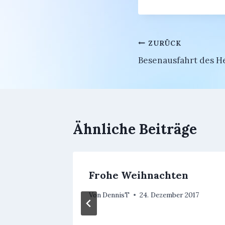
Beitragsnavi
ZURÜCK
Besenausfahrt des H
Ähnliche Beiträge
Frohe Weihnachten
hung
Von
DennisT
24. Dezember 2017
g 2018
8